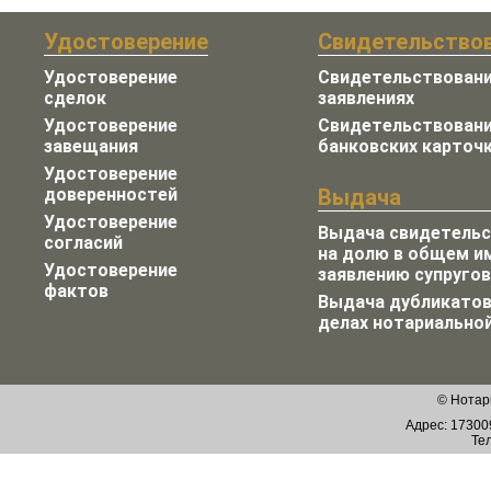
Удостоверение
Свидетельство
Удостоверение
Свидетельствовани
сделок
заявлениях
Удостоверение
Свидетельствовани
завещания
банковских карточ
Удостоверение
доверенностей
Выдача
Удостоверение
Выдача свидетельс
согласий
на долю в общем и
Удостоверение
заявлению супругов
фактов
Выдача дубликатов
делах нотариально
© Нотар
Адрес: 173009
Тел